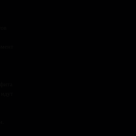
тов
омент
офита
 идут
и.