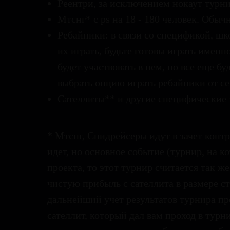
Реентри, за исключением нокаут турн
Мтснг* с ps на 18 - 180 человек. Обыч
Ребайники: в связи со спецификой, шко
их играть, будьте готовы играть именн
будет участвовать в нем, но все еще б
выбрать опцию играть ребайники от се
Сателлиты** и другие специфические
* Мтснг, Спидрейсеры идут в зачет контр
идет, но основное событие (турнир, на к
проекта, то этот турнир считается так ж
чистую прибыль с сателлита в размере с
дальнейший учет результатов турнира пр
сателлит, который дал вам проход в турн