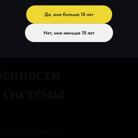
изменить сумму, затем выберите второй метод и изм
Да, мне больше 18 лет
Нет, мне меньше 18 лет
бенности
 системы
ствии с
сеткой лимитов