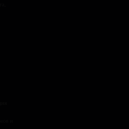
та,
ция
мов и