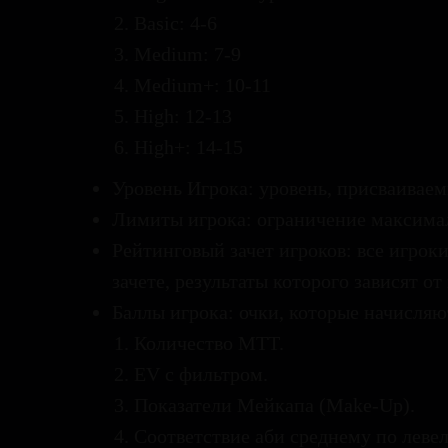
Basic: 4-6
Medium: 7-9
Medium+: 10-11
High: 12-13
High+: 14-15
Уровень Игрока: уровень, присваиваем
Лимиты игрока: ограничение максимал
Рейтинговый зачет игроков: все игро
зачете, результаты которого зависят о
Баллы игрока: очки, которые начисляю
Количество MTT.
EV с фильтром.
Показатели Мейкапа (Make-Up).
Соответствие аби среднему по левел