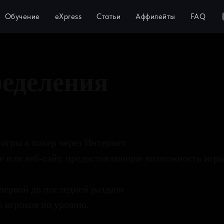
Обучение
eXpress
Статьи
Аффилейты
FAQ
еделения
игры в покер через Интернет.
 или веб-сайт, предоставляющие возможность игры
 первой до последней раздачи
е игроков по уровню.