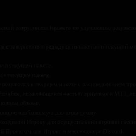
ений сотрудников Проекта по улучшению результа
иод с завершения предыдущего пакета по текущий м
ы в текущем пакете.
 в текущем пакете.
 результата в текущем пакете с распределением пр
Рейкбек, не являющиеся частью призовых в МТТ, не
 полном объеме.
ающие необходимую для игры сумму.
обходимой Игроку для осуществления игровой сесси
й Проектом для Игрока в мессенджере Discord.