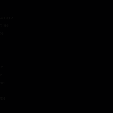
хотите
т не
те
не
е
или
али