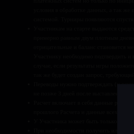
платежных систем но только по иници
условия в обработке данных, а так же
системой. Турниры появляются спустя 
Участникам на старте выдаются средст
примерно равным двум плотным дневным
отрицательные и баланс становится ме
Участнику необходимо подтвердить и 
случае, если результаты игры положит
так же будет создан запрос, требующи
Переводы нужно подтверждать (и осущ
не позже 3 дней после выставления.
Расчет включает в себя данные результ
прошлого Расчета и данные всех исход
У Участника может быть только один а
При необходимости получить или отпр